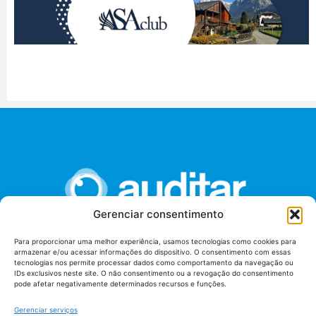
Gerenciar consentimento
Para proporcionar uma melhor experiência, usamos tecnologias como cookies para
armazenar e/ou acessar informações do dispositivo. O consentimento com essas
União dos Auditores Federais de Controle Externo -
tecnologias nos permite processar dados como comportamento da navegação ou
AUDITAR
IDs exclusivos neste site. O não consentimento ou a revogação do consentimento
pode afetar negativamente determinados recursos e funções.
Setor de Administração Federal Sul (SAF/Sul), Qd. 04, Lt. 01
Edifício Anexo II
Gerenciar serviços
Tribunal de Contas da União (TCU), Subsolo, Sala S04