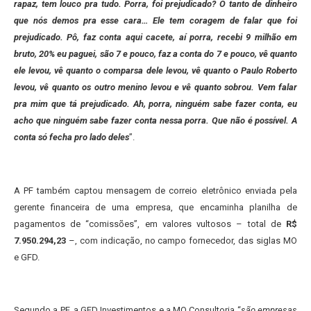
rapaz, tem louco pra tudo. Porra, foi prejudicado? O tanto de dinheiro
que nós demos pra esse cara… Ele tem coragem de falar que foi
prejudicado. Pô, faz conta aqui cacete, aí porra, recebi 9 milhão em
bruto, 20% eu paguei, são 7 e pouco, faz a conta do 7 e pouco, vê quanto
ele levou, vê quanto o comparsa dele levou, vê quanto o Paulo Roberto
levou, vê quanto os outro menino levou e vê quanto sobrou. Vem falar
pra mim que tá prejudicado. Ah, porra, ninguém sabe fazer conta, eu
acho que ninguém sabe fazer conta nessa porra. Que não é possível. A
conta só fecha pro lado deles
”.
A PF também captou mensagem de correio eletrônico enviada pela
gerente financeira de uma empresa, que encaminha planilha de
pagamentos de “comissões”, em valores vultosos – total de
R$
7.950.294,23
–, com indicação, no campo fornecedor, das siglas MO
e GFD.
Segundo a PF, a GFD Investimentos e a MO Consultoria “
são empresas