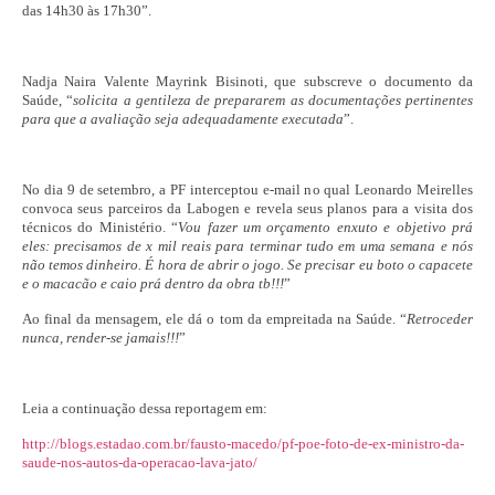
das 14h30 às 17h30”.
Nadja Naira Valente Mayrink Bisinoti, que subscreve o documento da
Saúde, “
solicita a gentileza de prepararem as documentações pertinentes
para que a avaliação seja adequadamente executada
”.
No dia 9 de setembro, a PF interceptou e-mail no qual Leonardo Meirelles
convoca seus parceiros da Labogen e revela seus planos para a visita dos
técnicos do Ministério. “
Vou fazer um orçamento enxuto e objetivo prá
eles: precisamos de x mil reais para terminar tudo em uma semana e nós
não temos dinheiro. É hora de abrir o jogo. Se precisar eu boto o capacete
e o macacão e caio prá dentro da obra tb!!!
”
Ao final da mensagem, ele dá o tom da empreitada na Saúde. “
Retroceder
nunca, render-se jamais!
!!
”
Leia a continuação dessa reportagem em:
http://blogs.estadao.com.br/fausto-macedo/pf-poe-foto-de-ex-ministro-da-
saude-nos-autos-da-operacao-lava-jato/