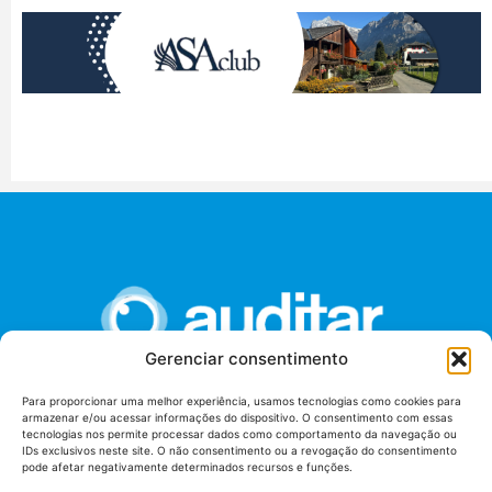
Gerenciar consentimento
Para proporcionar uma melhor experiência, usamos tecnologias como cookies para
armazenar e/ou acessar informações do dispositivo. O consentimento com essas
União dos Auditores Federais de Controle Externo -
tecnologias nos permite processar dados como comportamento da navegação ou
AUDITAR
IDs exclusivos neste site. O não consentimento ou a revogação do consentimento
pode afetar negativamente determinados recursos e funções.
Setor de Administração Federal Sul (SAF/Sul), Qd. 04, Lt. 01
Edifício Anexo II