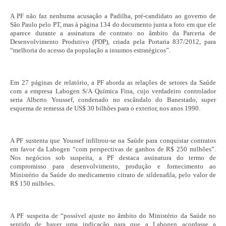
A PF não faz nenhuma acusação a Padilha, pré-candidato ao governo de
São Paulo pelo PT, mas à página 134 do documento junta a foto em que ele
aparece durante a assinatura de contrato no âmbito da Parceria de
Desenvolvimento Produtivo (PDP), criada pela Portaria 837/2012, para
“melhoria do acesso da população a insumos estratégicos”.
Em 27 páginas de relatório, a PF aborda as relações de setores da Saúde
com a empresa Labogen S/A Química Fina, cujo verdadeiro controlador
seria Alberto Youssef, condenado no escândalo do Banestado, super
esquema de remessa de US$ 30 bilhões para o exterior, nos anos 1990.
A PF sustenta que Youssef infiltrou-se na Saúde para conquistar contratos
em favor da Labogen “com perspectivas de ganhos de R$ 250 milhões”.
Nos negócios sob suspeita, a PF destaca assinatura do termo de
compromisso para desenvolvimento, produção e fornecimento ao
Ministério da Saúde do medicamento citrato de sildenafila, pelo valor de
R$ 150 milhões.
A PF suspeita de “possível ajuste no âmbito do Ministério da Saúde no
sentido de haver uma indicação para que a Labogen acordasse a