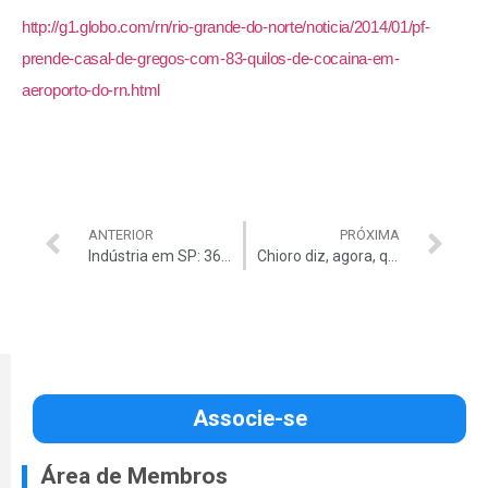
http://g1.globo.com/rn/rio-grande-do-norte/noticia/2014/01/pf-
prende-casal-de-gregos-com-83-quilos-de-cocaina-em-
aeroporto-do-rn.html
ANTERIOR
PRÓXIMA
Indústria em SP: 36,5 mil demissões em 2013
Chioro diz, agora, que deixará consultoria
Associe-se
Área de Membros