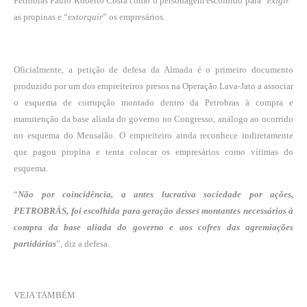
Petrobras Paulo Roberto Costa como o personagem escolhido para “
exigir
”
as propinas e “
extorquir
” os empresários.
Oficialmente, a petição de defesa da Almada é o primeiro documento
produzido por um dos empreiteiros presos na Operação Lava-Jato a associar
o esquema de corrupção montado dentro da Petrobras à compra e
manutenção da base aliada do governo no Congresso, análogo ao ocorrido
no esquema do Mensalão. O empreiteiro ainda reconhece indiretamente
que pagou propina e tenta colocar os empresários como vítimas do
esquema.
“
Não por coincidência, a antes lucrativa sociedade por ações,
PETROBRÁS, foi escolhida para geração desses montantes necessários à
compra da base aliada do governo e aos cofres das agremiações
partidárias
”, diz a defesa.
VEJA TAMBÉM