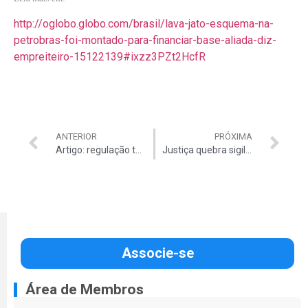
http://oglobo.globo.com/brasil/lava-jato-esquema-na-
petrobras-foi-montado-para-financiar-base-aliada-diz-
empreiteiro-15122139#ixzz3PZt2HcfR
ANTERIOR
PRÓXIMA
Artigo: regulação tarifária no setor elétrico
Justiça quebra sigilo de José Dirceu
Associe-se
Área de Membros