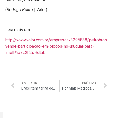
(
Rodrigo Polito
| Valor)
Leia mais em:
http://www.valor.com.br/empresas/3295838/petrobras-
vende-participacao-em-blocos-no-uruguai-para-
shell#ixzz2h2sHdLiL
ANTERIOR
PRÓXIMA
Brasil tem tarifa de celular mais cara do mundo
Por Mais Médicos, PT pode tirar obstrução à minirreforma eleitoral