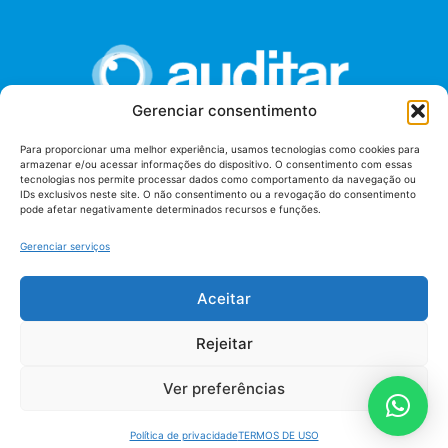
Gerenciar consentimento
Para proporcionar uma melhor experiência, usamos tecnologias como cookies para
armazenar e/ou acessar informações do dispositivo. O consentimento com essas
União dos Auditores Federais de Controle Externo -
tecnologias nos permite processar dados como comportamento da navegação ou
AUDITAR
IDs exclusivos neste site. O não consentimento ou a revogação do consentimento
pode afetar negativamente determinados recursos e funções.
Setor de Administração Federal Sul (SAF/Sul), Qd. 04, Lt. 01
Edifício Anexo II
Gerenciar serviços
Tribunal de Contas da União (TCU), Subsolo, Sala S04
Telefone: (61)3527-7292
Aceitar
Política de
Termos de uso
privacidade
Rejeitar
Ver preferências
Política de privacidade
TERMOS DE USO
AUDITAR todos os direitos reservados - 2026 |
Fábrica de Código