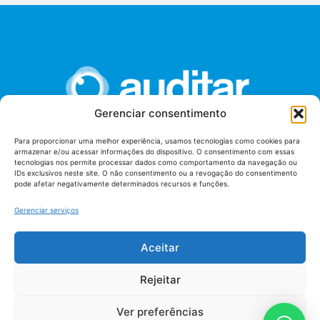
Gerenciar consentimento
Para proporcionar uma melhor experiência, usamos tecnologias como cookies para
armazenar e/ou acessar informações do dispositivo. O consentimento com essas
União dos Auditores Federais de Controle Externo -
tecnologias nos permite processar dados como comportamento da navegação ou
AUDITAR
IDs exclusivos neste site. O não consentimento ou a revogação do consentimento
pode afetar negativamente determinados recursos e funções.
Setor de Administração Federal Sul (SAF/Sul), Qd. 04, Lt. 01
Edifício Anexo II
Gerenciar serviços
Tribunal de Contas da União (TCU), Subsolo, Sala S04
Telefone: (61)3527-7292
Aceitar
Política de
Termos de uso
privacidade
Rejeitar
Ver preferências