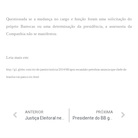
Questionada se a mudança no cargo e função foram uma solicitação do
próprio Barrocas ou uma determinação da presidência, a assessoria da
Companhia não se manifestou.
Leia mais em:
http://g1.globo.com/rio-de-janeiro/noticia/2014/08/apos-escandalo-petrobras-anuncia-que-chefe-de-
brasilia-vai-para-o-rio.html
ANTERIOR
PRÓXIMA
Justiça Eleitoral nega registro para Arruda
Presidente do BB guarda o próprio dinheiro em casa