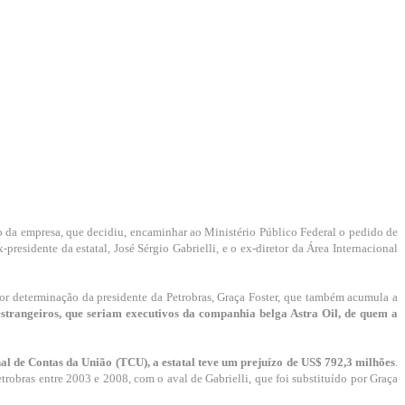
o da empresa, que decidiu, encaminhar ao Ministério Público Federal o pedido de
presidente da estatal, José Sérgio Gabrielli, e o ex-diretor da Área Internacional
por determinação da presidente da Petrobras, Graça Foster, que também acumula a
 estrangeiros, que seriam executivos da companhia belga Astra Oil, de quem a
l de Contas da União (TCU), a estatal teve um prejuízo de US$ 792,3 milhões
.
trobras entre 2003 e 2008, com o aval de Gabrielli, que foi substituído por Graça