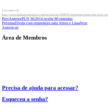
Leia mais em:
http://www.bahiaeconomica.com.br/noticia/100016,petrobras-entra-com-acao-cont
Prev
Anterior
PLN 36/2014 recebe 80 emendas
Próxima
Dívida com empreiteira pára Abreu e Lima
Next
Associe-se
Área de Membros
Precisa de ajuda para acessar?
Esqueceu a senha?