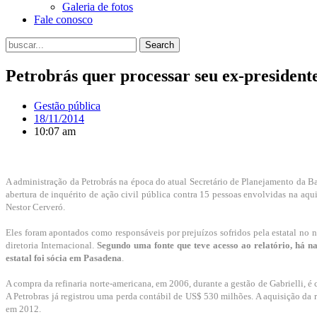
Galeria de fotos
Fale conosco
Search
Petrobrás quer processar seu ex-president
Gestão pública
18/11/2014
10:07 am
A administração da Petrobrás na época do atual Secretário de Planejamento da B
abertura de inquérito de ação civil pública contra 15 pessoas envolvidas na aquis
Nestor Cerveró.
Eles foram apontados como responsáveis por prejuízos sofridos pela estatal no 
diretoria Internacional.
Segundo uma fonte que teve acesso ao relatório, há na
estatal foi sócia em Pasadena
.
A compra da refinaria norte-americana, em 2006, durante a gestão de Gabrielli, é
A Petrobras já registrou uma perda contábil de US$ 530 milhões. A aquisição da r
em 2012.