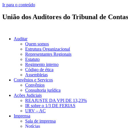
Ir para o conteúdo
União dos Auditores do Tribunal de Conta
Auditar
Quem somos
Estrutura Organizacional
Representantes Regionais
Estatuto
Regimento interno
Código de ética
Assembleias
Convênios e Serviços
Convênios
Consultoria jurídica
Ações Judiciais
REAJUSTE DA VPI DE 13,23%
IR sobre o 1/3 DE FERIAS
URV – AC
Imprensa
Sala de imprensa
Notícias