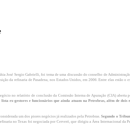
e
ahia José Sergio Gabrielli, foi tema de uma discussão do conselho de Administraçã
ição da refinaria de Pasadena, nos Estados Unidos, em 2006. Entre elas estão o ex-
negócio no relatório de conclusão da Comissão Interna de Apuração (CIA) aberta 
 lista ex-gestores e funcionários que ainda atuam na Petrobras, além de dois
 considerada um dos piores negócios já realizados pela Petrobras.
Segundo o Tribuna
efinaria no Texas foi negociada por Cerveró, que dirigiu a Área Internacional da Pe