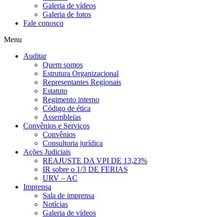
Galeria de vídeos
Galeria de fotos
Fale conosco
Menu
Auditar
Quem somos
Estrutura Organizacional
Representantes Regionais
Estatuto
Regimento interno
Código de ética
Assembleias
Convênios e Serviços
Convênios
Consultoria jurídica
Ações Judiciais
REAJUSTE DA VPI DE 13,23%
IR sobre o 1/3 DE FERIAS
URV – AC
Imprensa
Sala de imprensa
Notícias
Galeria de vídeos