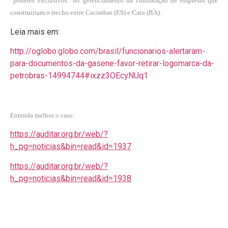
“poderes exclusivos” no gerenciamento da contratação de empresas que
construiriam o trecho entre Cacimbas (ES) e Catu (BA).
Leia mais em:
http://oglobo.globo.com/brasil/funcionarios-alertaram-
para-documentos-da-gasene-favor-retirar-logomarca-da-
petrobras-14994744#ixzz3OEcyNUq1
Entenda melhor o caso:
https://auditar.org.br/web/?
h_pg=noticias&bin=read&id=1937
https://auditar.org.br/web/?
h_pg=noticias&bin=read&id=1938