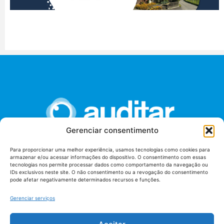
Gerenciar consentimento
Para proporcionar uma melhor experiência, usamos tecnologias como cookies para
armazenar e/ou acessar informações do dispositivo. O consentimento com essas
União dos Auditores Federais de Controle Externo -
tecnologias nos permite processar dados como comportamento da navegação ou
AUDITAR
IDs exclusivos neste site. O não consentimento ou a revogação do consentimento
pode afetar negativamente determinados recursos e funções.
Setor de Administração Federal Sul (SAF/Sul), Qd. 04, Lt. 01
Edifício Anexo II
Gerenciar serviços
Tribunal de Contas da União (TCU), Subsolo, Sala S04
Telefone: (61)3527-7292