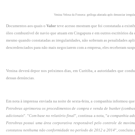
Venina Velosa da Fonseca: geóloga afastada após denunciar irregula
Documentos aos quais o
Valor
teve acesso mostram que foi constatada a exis
óleo combustível de navio que atuam em Cingapura e em outros escritórios da est
mesmo quando constatadas as irregularidades, não sofreram as penalidades apl
descredenciados para não mais negociarem com a empresa, eles receberam suspen
Venina deverá depor nos próximos dias, em Curitiba, a autoridades que cond
dessas denúncias.
Em nota à imprensa enviada na noite de sexta-feira, a companhia informou que
Petrobras aprimorou os procedimentos de compra e venda de bunker (combustí
adicionais
“. “
Com base no relatório final
“, continua a nota, “
a companhia adot
Petrobras possui uma área corporativa responsável pelo controle de movime
constatou nenhuma não conformidade no período de 2012 a 2014
“, concluiu a