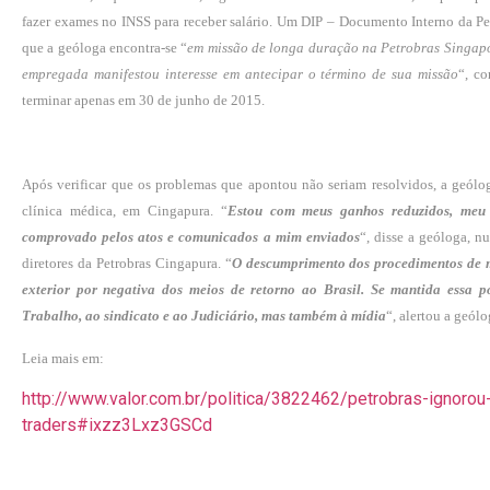
fazer exames no INSS para receber salário. Um DIP – Documento Interno da Pe
que a geóloga encontra-se “
em missão de longa duração na Petrobras Singap
empregada manifestou interesse em antecipar o término de sua missão
“, co
terminar apenas em 30 de junho de 2015.
Após verificar que os problemas que apontou não seriam resolvidos, a geólo
clínica médica, em Cingapura. “
Estou com meus ganhos reduzidos, meu r
comprovado pelos atos e comunicados a mim enviados
“, disse a geóloga, 
diretores da Petrobras Cingapura. “
O descumprimento dos procedimentos de 
exterior por negativa dos meios de retorno ao Brasil. Se mantida essa p
Trabalho, ao sindicato e ao Judiciário, mas também à mídia
“, alertou a geól
Leia mais em:
http://www.valor.com.br/politica/3822462/petrobras-ignorou
traders#ixzz3Lxz3GSCd