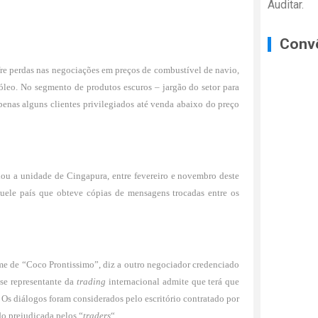
Auditar.
Conv
re perdas nas negociações em preços de combustível de navio,
óleo. No segmento de produtos escuros – jargão do setor para
enas alguns clientes privilegiados até venda abaixo do preço
dou a unidade de Cingapura, entre fevereiro e novembro deste
uele país que obteve cópias de mensagens trocadas entre os
me de “Coco Prontissimo”, diz a outro negociador credenciado
se representante da
trading
internacional admite que terá que
. Os diálogos foram considerados pelo escritório contratado por
do prejudicada pelos “
traders
“.