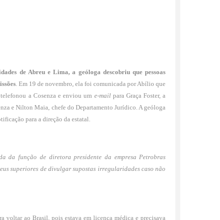
idades de Abreu e Lima, a geóloga descobriu que pessoas
issões
. Em 19 de novembro, ela foi comunicada por Abílio que
a telefonou a Cosenza e enviou um
e-mail
para Graça Foster, a
senza e Nilton Maia, chefe do Departamento Jurídico. A geóloga
ificação para a direção da estatal.
uída da função de diretora presidente da empresa Petrobras
us superiores de divulgar supostas irregularidades caso não
 voltar ao Brasil, pois estava em licença médica e precisava