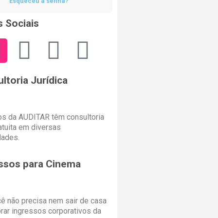
Esqueceu a senha?
 Sociais
ltoria Jurídica
s da AUDITAR têm consultoria
ratuita em diversas
dades.
ssos para Cinema
cê não precisa nem sair de casa
rar ingressos corporativos da