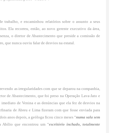
 trabalho, e encaminhou relatórios sobre o assunto a seus
itos. Ela recorreu, então, ao novo gerente executivo da área,
senza, o diretor de Abastecimento que preside a comissão de
o, que nunca ouviu falar de desvios na estatal.
crevendo as irregularidades com que se deparou na companhia,
etor de Abastecimento, que foi preso na Operação Lava-Jato e
e imediato de Venina e as denúncias que ela fez de desvios na
Refinaria de Abreu e Lima fizeram com que fosse enviada para
dois anos depois, a geóloga ficou cinco meses “
numa sala sem
a Abílio que encontrou um “
escritório inchado, totalmente