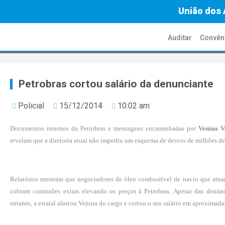
União dos 
Auditar
Convên
Petrobras cortou salário da denunciante
Policial
15/12/2014
10:02 am
Documentos internos da Petrobras e mensagens encaminhadas por
Venina V
revelam que a diretoria atual não impediu um esquema de desvio de milhões de
Relatórios mostram que negociadores de óleo combustível de navio que atuam
cobram comissões extras elevando os preços à Petrobras. Apesar das denúnc
entanto, a estatal afastou Venina do cargo e cortou o seu salário em aproxima