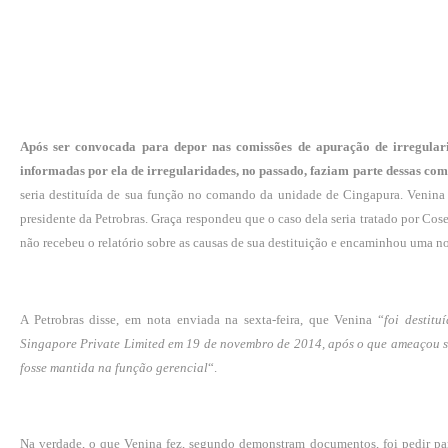
Após ser convocada para depor nas comissões de apuração de irregular
informadas por ela de irregularidades, no passado, faziam parte dessas com
seria destituída de sua função no comando da unidade de Cingapura. Venin
presidente da Petrobras. Graça respondeu que o caso dela seria tratado por Co
não recebeu o relatório sobre as causas de sua destituição e encaminhou uma not
A Petrobras disse, em nota enviada na sexta-feira, que Venina “
foi destit
Singapore Private Limited em 19 de novembro de 2014, após o que ameaçou se
fosse mantida na função gerencial
“.
Na verdade, o que Venina fez, segundo demonstram documentos, foi pedir para