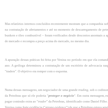
Mas relatórios internos concluídos recentemente mostram que a companhia sof
na contratação de afretamentos e até no momento de descarregamento de petr
bunkers e óleo combustível – foram verificados desde descontos anormais a ap
de mercado e recompra a preço acima do mercado, no mesmo dia.
A apuração dessas práticas foi feita por Venina no período em que ela coman
ano. A geóloga determinou a contratação de um escritório de advocacia naq
“traders”. O objetivo era romper com o esquema.
Numa dessas mensagens, um negociador de uma grande
trading
, sob o codino
da Petrobras que só ele poderia “
proteger o negócio
“. Em outra mensagem, es
pagar comissão extra ao “
trader
” da Petrobras, identificado como Daniel Filho
Venina como forte evidência (“
strong evidence
“) de que a Petrobras estava sen