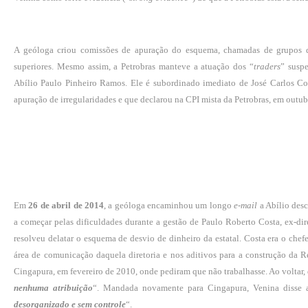
A geóloga criou comissões de apuração do esquema, chamadas de grupos de
superiores. Mesmo assim, a Petrobras manteve a atuação dos “
traders
” suspe
Abílio Paulo Pinheiro Ramos. Ele é subordinado imediato de José Carlos Co
apuração de irregularidades e que declarou na CPI mista da Petrobras, em outubr
Em
26 de abril de 2014
, a geóloga encaminhou um longo
e-mail
a Abílio des
a começar pelas dificuldades durante a gestão de Paulo Roberto Costa, ex-dir
resolveu delatar o esquema de desvio de dinheiro da estatal. Costa era o chef
área de comunicação daquela diretoria e nos aditivos para a construção da 
Cingapura, em fevereiro de 2010, onde pediram que não trabalhasse. Ao voltar, 
nenhuma atribuição
“. Mandada novamente para Cingapura, Venina disse 
desorganizado e sem controle
“.