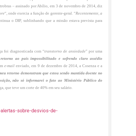
trobras – assinado por Abílio, em 3 de novembro de 2014, diz
ore
“, onde exercia a função de gerente-geral. “
Recentemente, a
ntinua o DIP, sublinhando que a missão estava prevista para
ga foi diagnosticada com “
transtorno de ansiedade
” por uma
etorno ao país impossibilitado e sofrendo claro assédio
num
e-mail
enviado, em 9 de dezembro de 2014, a Cosenza e a
meu retorno demonstram que estou sendo mantida doente no
osição, não só informarei o fato ao Ministério Público do
oga, que teve um corte de 40% em seu salário.
-alertas-sobre-desvios-de-