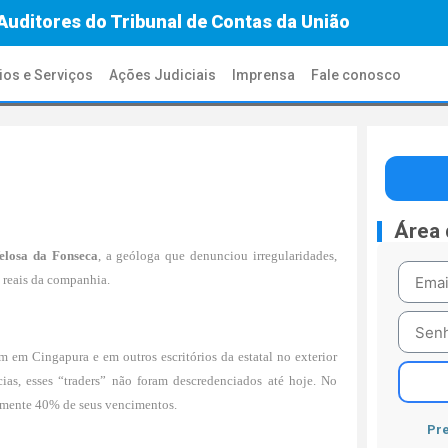
Auditores do Tribunal de Contas da União
ios e Serviços
Ações Judiciais
Imprensa
Fale conosco
Área
elosa da Fonseca
, a geóloga que denunciou irregularidades,
 reais da companhia.
 em Cingapura e em outros escritórios da estatal no exterior
ias, esses “traders” não foram descredenciados até hoje. No
damente 40% de seus vencimentos.
Pre