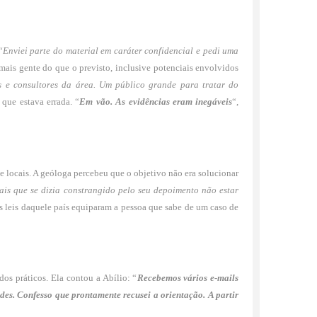
“
Enviei parte do material em caráter confidencial e pedi uma
 mais gente do que o previsto, inclusive potenciais envolvidos
s e consultores da área. Um público grande para tratar do
 que estava errada. “
Em vão. As evidências eram inegáveis
“,
 locais. A geóloga percebeu que o objetivo não era solucionar
is que se dizia constrangido pelo seu depoimento não estar
 As leis daquele país equiparam a pessoa que sabe de um caso de
dos práticos. Ela contou a Abílio: “
Recebemos vários e-mails
es. Confesso que prontamente recusei a orientação. A partir