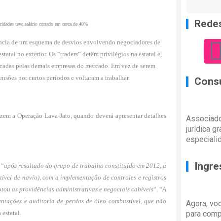
Redes
ridades teve salário cortado em cerca de 40%
tência de um esquema de desvios envolvendo negociadores de
atal no exterior. Os “traders” detêm privilégios na estatal e,
icadas pelas demais empresas do mercado. Em vez de serem
sões por curtos períodos e voltaram a trabalhar.
Consu
uzem a Operação Lava-Jato, quando deverá apresentar detalhes
Associado
jurídica g
especiali
Ingre
 “
após resultado do grupo de trabalho constituído em 2012, a
vel de navio), com a implementação de controles e registros
ou as providências administrativas e negociais cabíveis
“. “
A
ntações e auditoria de perdas de óleo combustível, que não
Agora, vo
 estatal.
para comp