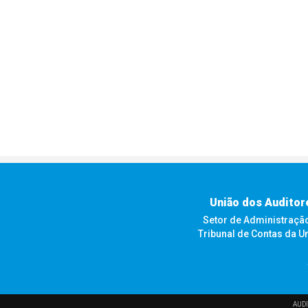
União dos Auditor
Setor de Administração F
Tribunal de Contas da U
AUDI