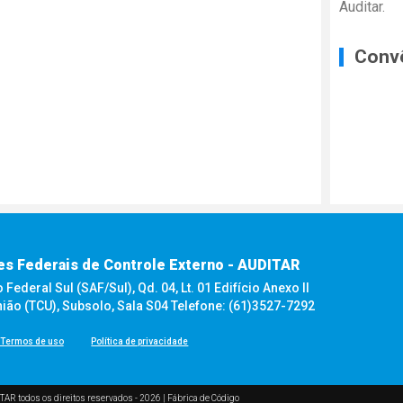
Auditar.
Conv
es Federais de Controle Externo - AUDITAR
ederal Sul (SAF/Sul), Qd. 04, Lt. 01 Edifício Anexo II
nião (TCU), Subsolo, Sala S04 Telefone: (61)3527-7292
Termos de uso
Política de privacidade
TAR todos os direitos reservados - 2026 |
Fábrica de Código