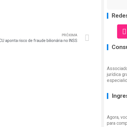
Redes
PRÓXIMA
CU aponta risco de fraude bilionária no INSS
Consu
Associado
jurídica g
especiali
Ingre
Agora, vo
para comp