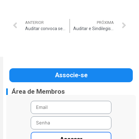
ANTERIOR
PRÓXIMA
Auditar convoca servidores do TCU para Dia Nacional de Mobilização pela recomposição salarial no próximo dia 18 de janeiro
Auditar e Sindilegis realizam live conjunta sobre recomposição salarial, Opção, Gratificação de Especialização e outros assuntos
Associe-se
Área de Membros