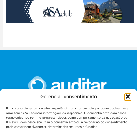
Gerenciar consentimento
Para proporcionar uma melhor experiência, usamos tecnologias como cookies para
armazenar e/ou acessar informações do dispositivo. O consentimento com essas
União dos Auditores Federais de Controle Externo -
tecnologias nos permite processar dados como comportamento da navegação ou
AUDITAR
IDs exclusivos neste site. O não consentimento ou a revogação do consentimento
pode afetar negativamente determinados recursos e funções.
Setor de Administração Federal Sul (SAF/Sul), Qd. 04, Lt. 01
Edifício Anexo II