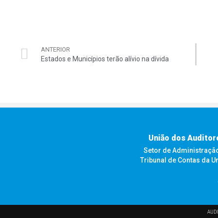
ANTERIOR
Estados e Municípios terão alívio na dívida
União dos Auditor
Setor de Administração F
Tribunal de Contas da U
AUDI