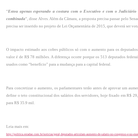
“
Estou apenas esperando a costura com o Executivo e com o Judiciário 
combinada
“, disse Alves. Além da Câmara, a proposta precisa passar pelo Senad
precisa ser inserido no projeto de Lei Orçamentária de 2015, que deverá ser vo
O impacto estimado aos cofres públicos só com o aumento para os deputados
valor é de R$ 78 milhões. A diferença ocorre porque os 513 deputados federais
usados como “benefício” para a mudança para a capital federal.
Para concretizar o aumento, os parlamentares terão antes de aprovar um aume
define o teto constitucional dos salários dos servidores, hoje fixado em R$ 2
para R$ 35.9 mil.
Leia mais em:
http://politica.estadao.com.br/noticias/geral,deputados-articulam-aumento-de-salario-no-congresso-e-no-e