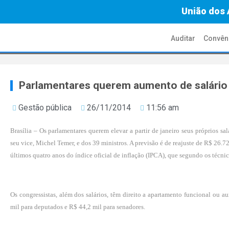
União dos 
Auditar
Convên
Parlamentares querem aumento de salário
Gestão pública
26/11/2014
11:56 am
Brasília – Os parlamentares querem elevar a partir de janeiro seus próprios s
seu vice, Michel Temer, e dos 39 ministros. A previsão é de reajuste de R$ 2
últimos quatro anos do índice oficial de inflação (IPCA), que segundo os técni
Os congressistas, além dos salários, têm direito a apartamento funcional ou a
mil para deputados e R$ 44,2 mil para senadores.