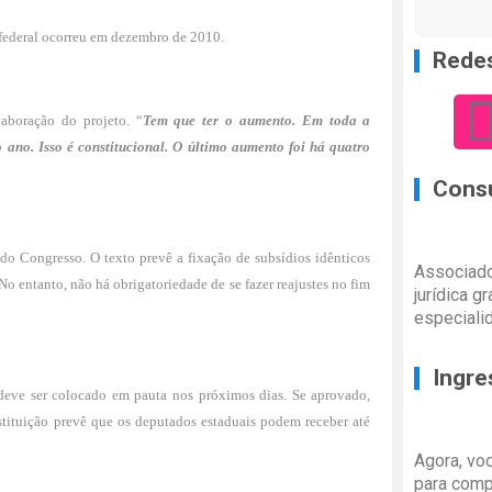
 federal ocorreu em dezembro de 2010.
Redes
aboração do projeto. “
Tem que ter o aumento. Em toda a
 ano. Isso é constitucional. O último aumento foi há quatro
Consu
 do Congresso. O texto prevê a fixação de subsídios idênticos
Associado
No entanto, não há obrigatoriedade de se fazer reajustes no fim
jurídica g
especiali
Ingre
deve ser colocado em pauta nos próximos dias. Se aprovado,
stituição prevê que os deputados estaduais podem receber até
Agora, vo
para comp