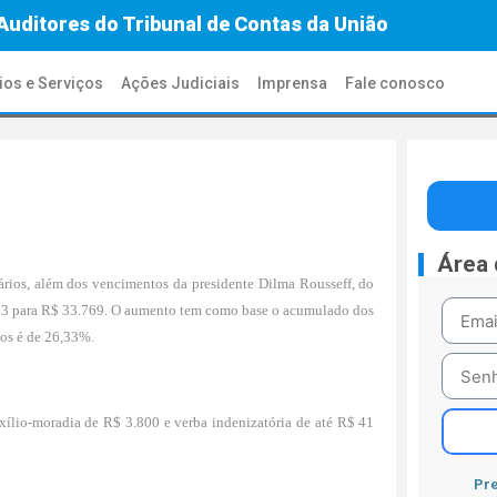
Auditores do Tribunal de Contas da União
ios e Serviços
Ações Judiciais
Imprensa
Fale conosco
Área
alários, além dos vencimentos da presidente Dilma Rousseff, do
6.723 para R$ 33.769. O aumento tem como base o acumulado dos
cos é de 26,33%.
uxílio-moradia de R$ 3.800 e verba indenizatória de até R$ 41
Pre