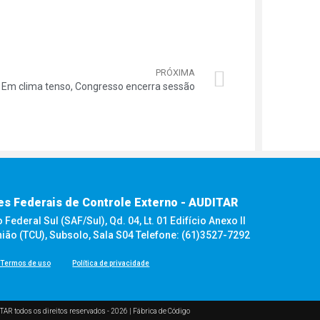
PRÓXIMA
Em clima tenso, Congresso encerra sessão
es Federais de Controle Externo - AUDITAR
ederal Sul (SAF/Sul), Qd. 04, Lt. 01 Edifício Anexo II
nião (TCU), Subsolo, Sala S04 Telefone: (61)3527-7292
Termos de uso
Política de privacidade
TAR todos os direitos reservados - 2026 |
Fábrica de Código