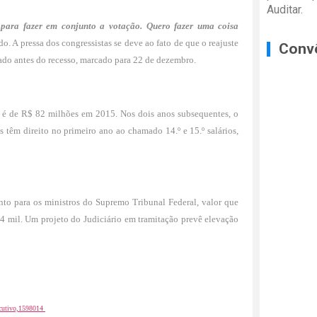
Auditar.
para fazer em conjunto a votação. Quero fazer uma coisa
o. A pressa dos congressistas se deve ao fato de que o reajuste
Conv
tado antes do recesso, marcado para 22 de dezembro.
 é de R$ 82 milhões em 2015. Nos dois anos subsequentes, o
 têm direito no primeiro ano ao chamado 14.º e 15.º salários,
nto para os ministros do Supremo Tribunal Federal, valor que
9,4 mil. Um projeto do Judiciário em tramitação prevê elevação
xecutivo,1598014