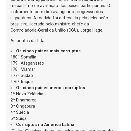
mecanismo de avaliação dos países participantes. O
instrumento permitirá averiguar o progresso dos
signatários. A medida foi defendida pela delegação
brasileira, liderada pelo ministro-chefe da
Controladoria-Geral da União (CGU), Jorge Hage.
As pontas da lista
Os cinco países mais corruptos
180º Somália
179º Afeganistão
178º Miamar
177º Sudão
176º Iraque
Os cinco países menos corruptos
1º Nova Zelândia
2º Dinamarca
3º Cingapura
4º Suécia
5º Suíça
Corruptos na América Latina
21 dos 31 países da região incluídos no levantamento