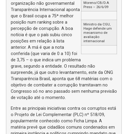
Moreno/CB/D.A
organização não governamental
Press – 26/6/09
Transparência Internacional aponta
que o Brasil ocupa a 75ª melhor
posição num ranking sobre a
Ministro da CGU,
percepção de corrupção. A boa
Hage defende um
mecanismo de
notícia é que o país subiu cinco
avaliação
posições em relação à lista
internacional
anterior. A má é que a nota
conferida (que varia de 0 a 10) foi
de 3,75 – o que indica um problema
grave, segundo a entidade. O resultado não
surpreende, já que outro levantamento, este da ONG
Transparência Brasil, aponta que 68 matérias com o
objetivo de combater a corrupção tramitavam no
Congresso só no ano passado sem nenhuma previsão
de votação até o momento.
Entre as principais iniciativas contra os corruptos está
o Projeto de Lei Complementar (PLC) nº 518/09,
popularmente conhecido como Ficha Limpa. A
matéria prevê que cidadãos comuns condenados em
primeira instância e políticos cumprindo mandato que