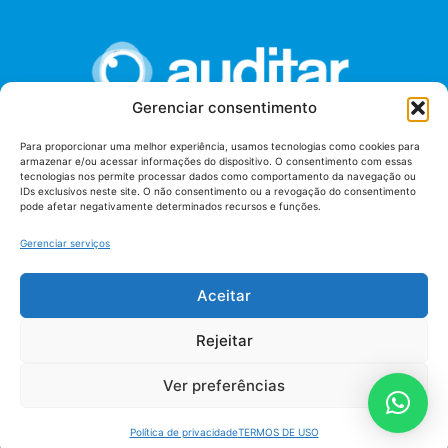
Gerenciar consentimento
Para proporcionar uma melhor experiência, usamos tecnologias como cookies para
armazenar e/ou acessar informações do dispositivo. O consentimento com essas
União dos Auditores Federais de Controle Externo -
tecnologias nos permite processar dados como comportamento da navegação ou
AUDITAR
IDs exclusivos neste site. O não consentimento ou a revogação do consentimento
pode afetar negativamente determinados recursos e funções.
Setor de Administração Federal Sul (SAF/Sul), Qd. 04, Lt. 01
Edifício Anexo II
Gerenciar serviços
Tribunal de Contas da União (TCU), Subsolo, Sala S04
Telefone: (61)3527-7292
Aceitar
Política de
Termos de uso
privacidade
Rejeitar
Ver preferências
Política de privacidade
TERMOS DE USO
AUDITAR todos os direitos reservados - 2026 |
Fábrica de Código