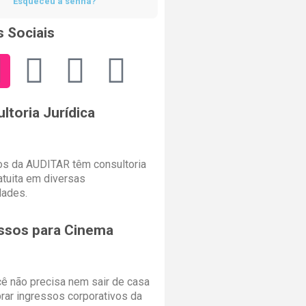
Esqueceu a senha?
 Sociais
ltoria Jurídica
s da AUDITAR têm consultoria
ratuita em diversas
dades.
ssos para Cinema
cê não precisa nem sair de casa
rar ingressos corporativos da