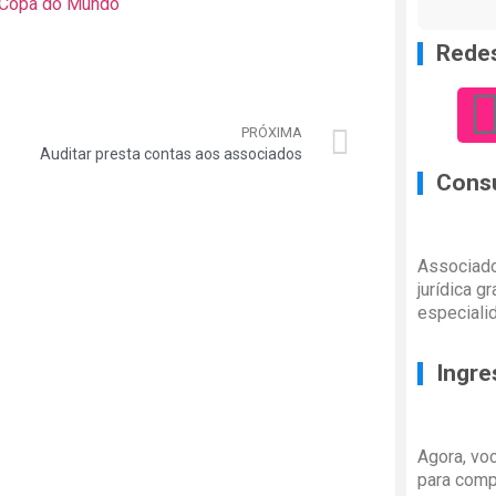
e Copa do Mundo
Redes
PRÓXIMA
Auditar presta contas aos associados
Consu
Associado
jurídica g
especiali
Ingre
Agora, vo
para comp