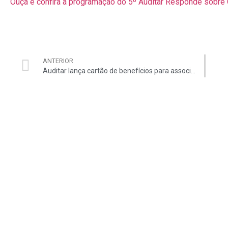
Ouça e confira a programação do 5º Auditar Responde sobr
ANTERIOR
Auditar lança cartão de benefícios para associados