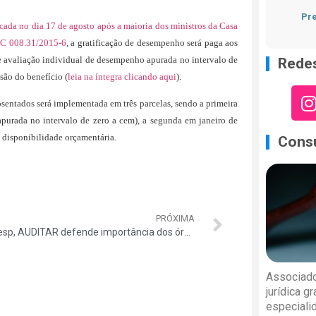
Pre
cada no dia 17 de agosto após a maioria dos ministros da Casa
 TC 008.31/2015-6
, a gratificação de desempenho será paga aos
e avaliação individual de desempenho apurada no intervalo de
Redes
são do benefício (
leia na íntegra clicando aqui
).
sentados será implementada em três parcelas, sendo a primeira
urada no intervalo de zero a cem), a segunda em janeiro de
à disponibilidade orçamentária.
Consu
PRÓXIMA
Na Fiesp, AUDITAR defende importância dos órgãos de controle para aperfeiçoamento da administração pública
Associado
jurídica g
especiali