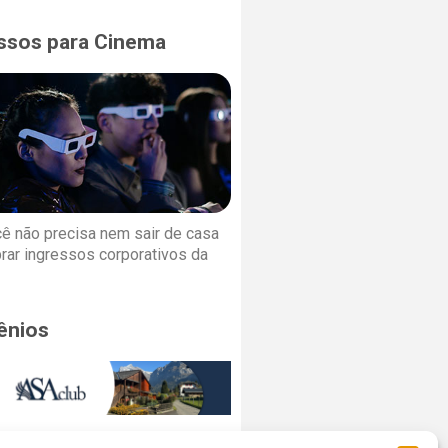
ssos para Cinema
cê não precisa nem sair de casa
rar ingressos corporativos da
ênios