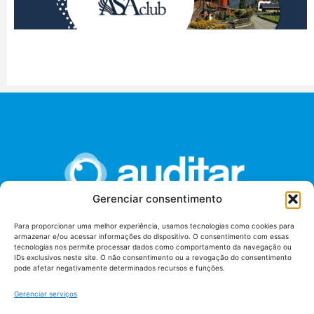
Gerenciar consentimento
Para proporcionar uma melhor experiência, usamos tecnologias como cookies para
armazenar e/ou acessar informações do dispositivo. O consentimento com essas
União dos Auditores Federais de Controle Externo -
tecnologias nos permite processar dados como comportamento da navegação ou
AUDITAR
IDs exclusivos neste site. O não consentimento ou a revogação do consentimento
pode afetar negativamente determinados recursos e funções.
Setor de Administração Federal Sul (SAF/Sul), Qd. 04, Lt. 01
Edifício Anexo II
Gerenciar serviços
Tribunal de Contas da União (TCU), Subsolo, Sala S04
Telefone: (61)3527-7292