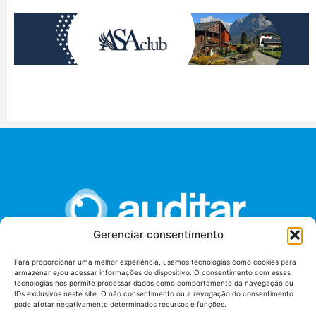
Gerenciar consentimento
Para proporcionar uma melhor experiência, usamos tecnologias como cookies para
armazenar e/ou acessar informações do dispositivo. O consentimento com essas
União dos Auditores Federais de Controle Externo -
tecnologias nos permite processar dados como comportamento da navegação ou
AUDITAR
IDs exclusivos neste site. O não consentimento ou a revogação do consentimento
pode afetar negativamente determinados recursos e funções.
Setor de Administração Federal Sul (SAF/Sul), Qd. 04, Lt. 01