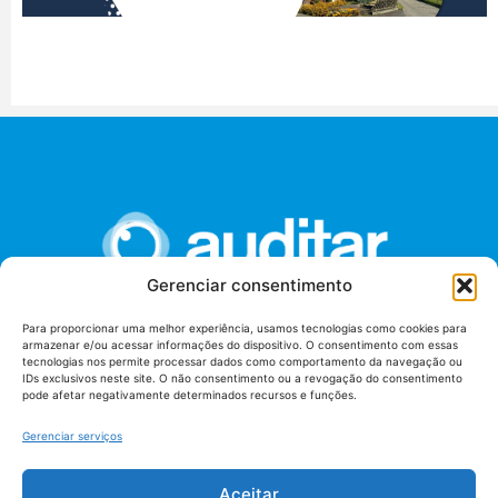
Gerenciar consentimento
Para proporcionar uma melhor experiência, usamos tecnologias como cookies para
armazenar e/ou acessar informações do dispositivo. O consentimento com essas
União dos Auditores Federais de Controle Externo -
tecnologias nos permite processar dados como comportamento da navegação ou
AUDITAR
IDs exclusivos neste site. O não consentimento ou a revogação do consentimento
pode afetar negativamente determinados recursos e funções.
Setor de Administração Federal Sul (SAF/Sul), Qd. 04, Lt. 01
Edifício Anexo II
Gerenciar serviços
Tribunal de Contas da União (TCU), Subsolo, Sala S04
Telefone: (61)3527-7292
Aceitar