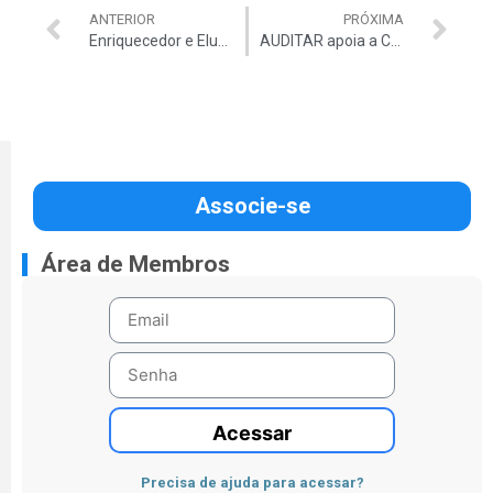
ANTERIOR
PRÓXIMA
Enriquecedor e Elucidativo – é assim que eu defino o seminário Controle de Obras Públicas: Avanços e Desafios, promovido pela Auditar no último dia 1/09, em Brasília.
AUDITAR apoia a Campanha Ficha Limpa do Movimento de Combate a Corrupção Eleitoral
Associe-se
Área de Membros
Acessar
Precisa de ajuda para acessar?