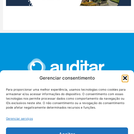
Gerenciar consentimento
Para proporcionar uma melhor experiência, usamos tecnologias como cookies para
armazenar e/ou acessar informações do dispositivo. O consentimento com essas
União dos Auditores Federais de Controle Externo -
tecnologias nos permite processar dados como comportamento da navegação ou
AUDITAR
IDs exclusivos neste site. O não consentimento ou a revogação do consentimento
pode afetar negativamente determinados recursos e funções.
Setor de Administração Federal Sul (SAF/Sul), Qd. 04, Lt. 01
Edifício Anexo II
Gerenciar serviços
Tribunal de Contas da União (TCU), Subsolo, Sala S04
Telefone: (61)3527-7292