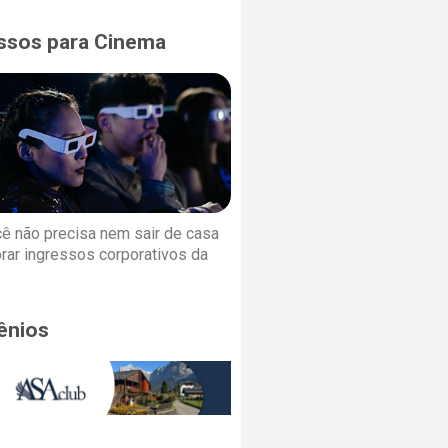
ssos para Cinema
cê não precisa nem sair de casa
rar ingressos corporativos da
ênios