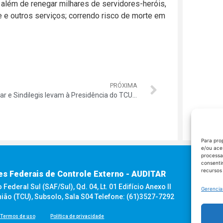
, além de renegar milhares de servidores-heróis,
e e outros serviços; correndo risco de morte em
PRÓXIMA
Auditar e Sindilegis levam à Presidência do TCU preocupações sobre propostas de redução salarial
Para pro
e/ou ace
processa
consenti
recursos
es Federais de Controle Externo - AUDITAR
ederal Sul (SAF/Sul), Qd. 04, Lt. 01 Edifício Anexo II
Gerencia
nião (TCU), Subsolo, Sala S04 Telefone: (61)3527-7292
Termos de uso
Política de privacidade