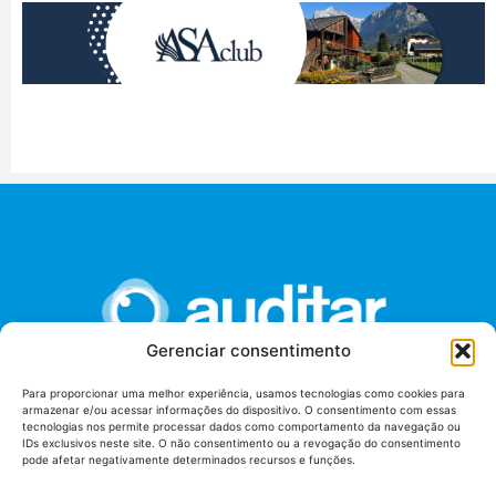
Gerenciar consentimento
Para proporcionar uma melhor experiência, usamos tecnologias como cookies para
armazenar e/ou acessar informações do dispositivo. O consentimento com essas
União dos Auditores Federais de Controle Externo -
tecnologias nos permite processar dados como comportamento da navegação ou
AUDITAR
IDs exclusivos neste site. O não consentimento ou a revogação do consentimento
pode afetar negativamente determinados recursos e funções.
Setor de Administração Federal Sul (SAF/Sul), Qd. 04, Lt. 01
Edifício Anexo II