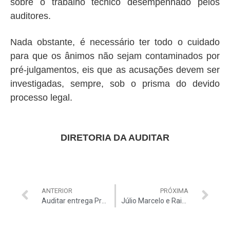
sobre o trabalho técnico desempenhado pelos
auditores.
Nada obstante, é necessário ter todo o cuidado
para que os ânimos não sejam contaminados por
pré-julgamentos, eis que as acusações devem ser
investigadas, sempre, sob o prisma do devido
processo legal.
DIRETORIA DA AU​DITAR
ANTERIOR
PRÓXIMA
Auditar entrega Prêmio Alfredo Valladão a Sergio Moro em Curitiba
Júlio Marcelo e Rainério Rodrigues recebem Prêmio Alfredo Valladão em cerimônia no TCU