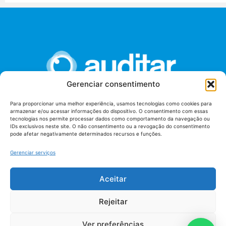
Gerenciar consentimento
Para proporcionar uma melhor experiência, usamos tecnologias como cookies para
armazenar e/ou acessar informações do dispositivo. O consentimento com essas
União dos Auditores Federais de Controle Externo -
tecnologias nos permite processar dados como comportamento da navegação ou
AUDITAR
IDs exclusivos neste site. O não consentimento ou a revogação do consentimento
pode afetar negativamente determinados recursos e funções.
Setor de Administração Federal Sul (SAF/Sul), Qd. 04, Lt. 01
Edifício Anexo II
Gerenciar serviços
Tribunal de Contas da União (TCU), Subsolo, Sala S04
Telefone: (61)3527-7292
Aceitar
Política de
Termos de uso
privacidade
Rejeitar
Ver preferências