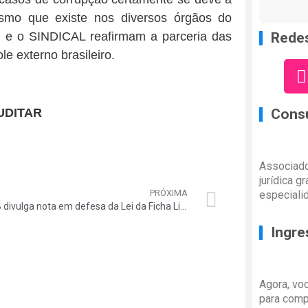
ismo que existe nos diversos órgãos do
R e o SINDICAL reafirmam a parceria das
Redes
le externo brasileiro.
UDITAR
Consu
Associado
jurídica g
PRÓXIMA
especiali
CNBB divulga nota em defesa da Lei da Ficha Limpa
Ingre
Agora, vo
para comp