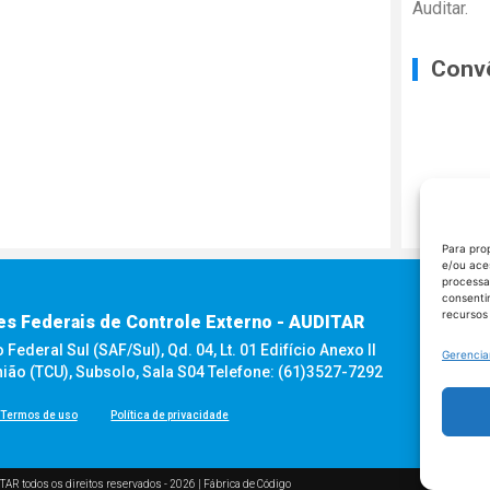
Auditar.
Conv
Para pro
e/ou ace
processa
consenti
recursos
es Federais de Controle Externo - AUDITAR
ederal Sul (SAF/Sul), Qd. 04, Lt. 01 Edifício Anexo II
Gerencia
nião (TCU), Subsolo, Sala S04 Telefone: (61)3527-7292
Termos de uso
Política de privacidade
TAR todos os direitos reservados - 2026 |
Fábrica de Código