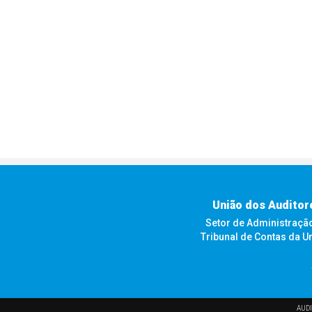
União dos Auditor
Setor de Administração F
Tribunal de Contas da U
AUDI