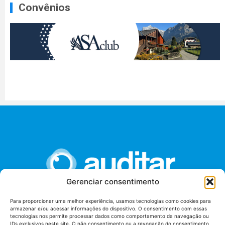
Convênios
Gerenciar consentimento
Para proporcionar uma melhor experiência, usamos tecnologias como cookies para
armazenar e/ou acessar informações do dispositivo. O consentimento com essas
União dos Auditores Federais de Controle Externo -
tecnologias nos permite processar dados como comportamento da navegação ou
AUDITAR
IDs exclusivos neste site. O não consentimento ou a revogação do consentimento