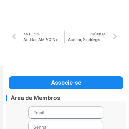
ANTERIOR
PRÓXIMA
Auditar, AMPCON e outras entidades denunciam falta de alternância na chefia do MP de Contas junto ao TCU
Auditar, Sindilegis e Confelegis debatem sobre o CNTC
Associe-se
Área de Membros