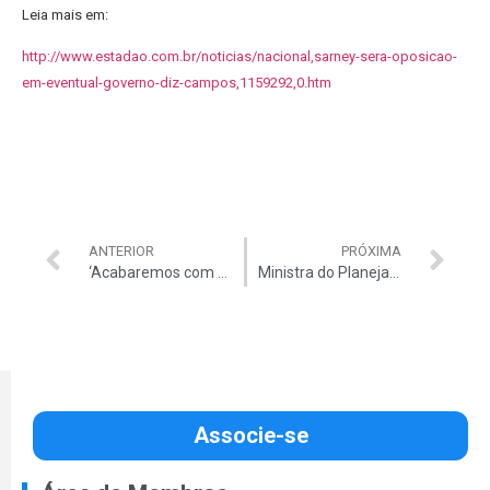
Leia mais em:
http://www.estadao.com.br/noticias/nacional,sarney-sera-oposicao-
em-eventual-governo-diz-campos,1159292,0.htm
ANTERIOR
PRÓXIMA
‘Acabaremos com metade dos Ministérios’, garante Aécio
Ministra do Planejamento discute LDO amanhã
Associe-se