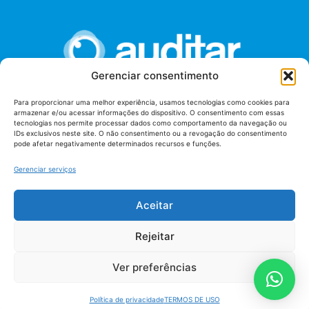
Gerenciar consentimento
Para proporcionar uma melhor experiência, usamos tecnologias como cookies para
armazenar e/ou acessar informações do dispositivo. O consentimento com essas
União dos Auditores Federais de Controle Externo -
tecnologias nos permite processar dados como comportamento da navegação ou
AUDITAR
IDs exclusivos neste site. O não consentimento ou a revogação do consentimento
pode afetar negativamente determinados recursos e funções.
Setor de Administração Federal Sul (SAF/Sul), Qd. 04, Lt. 01
Edifício Anexo II
Gerenciar serviços
Tribunal de Contas da União (TCU), Subsolo, Sala S04
Telefone: (61)3527-7292
Aceitar
Política de
Termos de uso
privacidade
Rejeitar
Ver preferências
Política de privacidade
TERMOS DE USO
AUDITAR todos os direitos reservados - 2026 |
Fábrica de Código