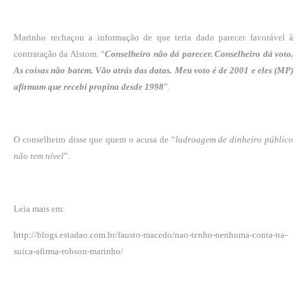
Marinho rechaçou a informação de que teria dado parecer favorável à
contratação da Alstom. “
Conselheiro não dá parecer. Conselheiro dá voto.
As coisas não batem. Vão atrás das datas. Meu voto é de 2001 e eles (MP)
afirmam que recebi propina desde 1998
”.
O conselheiro disse que quem o acusa de “
ladroagem de dinheiro público
não tem nível
”.
Leia mais em:
http://blogs.estadao.com.br/fausto-macedo/nao-tenho-nenhuma-conta-na-
suica-afirma-robson-marinho/