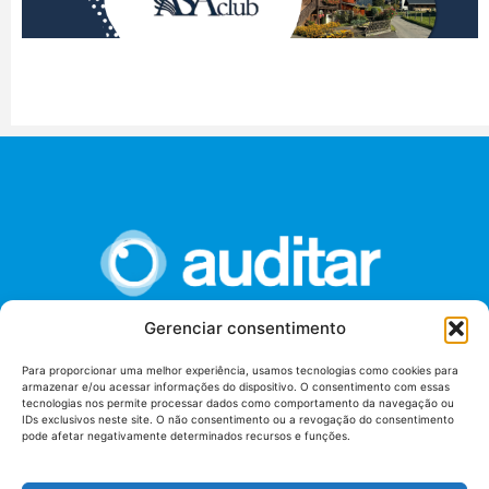
Gerenciar consentimento
União dos Auditores Federais de Controle Externo -
Para proporcionar uma melhor experiência, usamos tecnologias como cookies para
AUDITAR
armazenar e/ou acessar informações do dispositivo. O consentimento com essas
tecnologias nos permite processar dados como comportamento da navegação ou
Setor de Administração Federal Sul (SAF/Sul), Qd. 04, Lt. 01
IDs exclusivos neste site. O não consentimento ou a revogação do consentimento
Edifício Anexo II
pode afetar negativamente determinados recursos e funções.
Tribunal de Contas da União (TCU), Subsolo, Sala S04
Telefone: (61)3527-7292