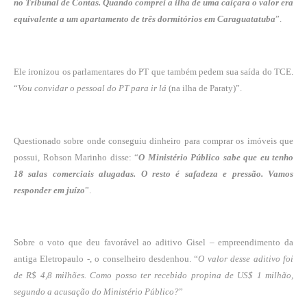
no Tribunal de Contas. Quando comprei a ilha de uma caiçara o valor era
equivalente a um apartamento de três dormitórios em Caraguatatuba
”.
Ele ironizou os parlamentares do PT que também pedem sua saída do TCE.
“
Vou convidar o pessoal do PT para ir lá
(na ilha de Paraty)”.
Questionado sobre onde conseguiu dinheiro para comprar os imóveis que
possui, Robson Marinho disse: “
O Ministério Público sabe que eu tenho
18 salas comerciais alugadas. O resto é safadeza e pressão. Vamos
responder em juízo
”.
Sobre o voto que deu favorável ao aditivo Gisel – empreendimento da
antiga Eletropaulo -, o conselheiro desdenhou. “
O valor desse aditivo foi
de R$ 4,8 milhões. Como posso ter recebido propina de US$ 1 milhão,
segundo a acusação do Ministério Público?
”