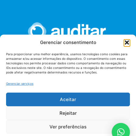
Gerenciar consentimento
Para proporcionar uma melhor experiência, usamos tecnologias como cookies para
armazenar e/ou acessar informações do dispositivo. O consentimento com essas
União dos Auditores Federais de Controle Externo -
tecnologias nos permite processar dados como comportamento da navegação ou
AUDITAR
IDs exclusivos neste site. O não consentimento ou a revogação do consentimento
pode afetar negativamente determinados recursos e funções.
Setor de Administração Federal Sul (SAF/Sul), Qd. 04, Lt. 01
Edifício Anexo II
Gerenciar serviços
Tribunal de Contas da União (TCU), Subsolo, Sala S04
Telefone: (61)3527-7292
Aceitar
Política de
Termos de uso
privacidade
Rejeitar
Ver preferências