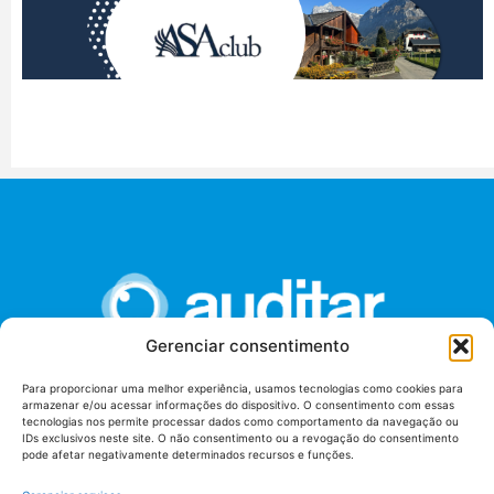
Gerenciar consentimento
Para proporcionar uma melhor experiência, usamos tecnologias como cookies para
armazenar e/ou acessar informações do dispositivo. O consentimento com essas
União dos Auditores Federais de Controle Externo -
tecnologias nos permite processar dados como comportamento da navegação ou
AUDITAR
IDs exclusivos neste site. O não consentimento ou a revogação do consentimento
pode afetar negativamente determinados recursos e funções.
Setor de Administração Federal Sul (SAF/Sul), Qd. 04, Lt. 01
Edifício Anexo II