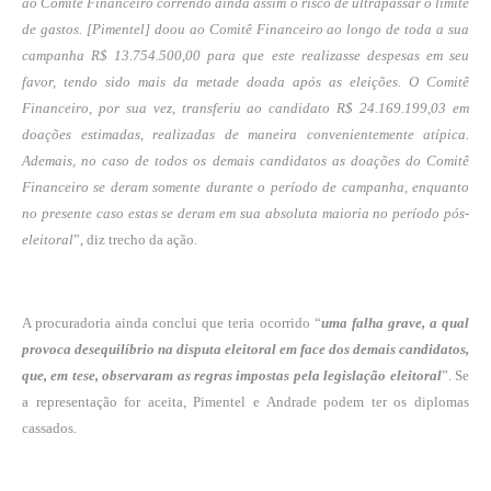
ao Comitê Financeiro correndo ainda assim o risco de ultrapassar o limite
de gastos. [Pimentel] doou ao Comitê Financeiro ao longo de toda a sua
campanha R$ 13.754.500,00 para que este realizasse despesas em seu
favor, tendo sido mais da metade doada após as eleições. O Comitê
Financeiro, por sua vez, transferiu ao candidato R$ 24.169.199,03 em
doações estimadas, realizadas de maneira convenientemente atípica.
Ademais, no caso de todos os demais candidatos as doações do Comitê
Financeiro se deram somente durante o período de campanha, enquanto
no presente caso estas se deram em sua absoluta maioria no período pós-
eleitoral
”, diz trecho da ação.
A procuradoria ainda conclui que teria ocorrido “
uma falha grave, a qual
provoca desequilíbrio na disputa eleitoral em face dos demais candidatos,
que, em tese, observaram as regras impostas pela legislação eleitoral
”. Se
a representação for aceita, Pimentel e Andrade podem ter os diplomas
cassados.