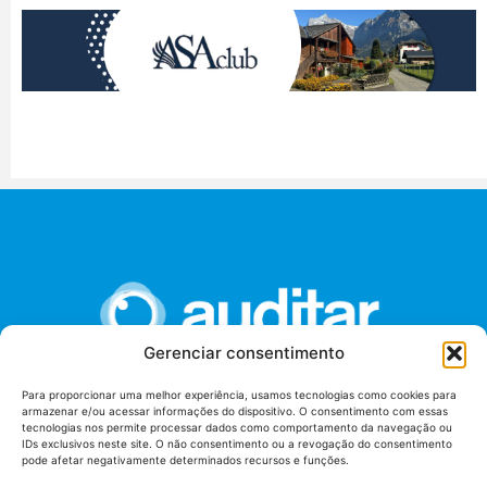
Gerenciar consentimento
Para proporcionar uma melhor experiência, usamos tecnologias como cookies para
armazenar e/ou acessar informações do dispositivo. O consentimento com essas
União dos Auditores Federais de Controle Externo -
tecnologias nos permite processar dados como comportamento da navegação ou
AUDITAR
IDs exclusivos neste site. O não consentimento ou a revogação do consentimento
pode afetar negativamente determinados recursos e funções.
Setor de Administração Federal Sul (SAF/Sul), Qd. 04, Lt. 01
Edifício Anexo II