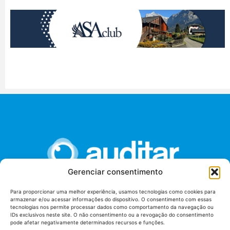
Gerenciar consentimento
Para proporcionar uma melhor experiência, usamos tecnologias como cookies para
armazenar e/ou acessar informações do dispositivo. O consentimento com essas
União dos Auditores Federais de Controle Externo -
tecnologias nos permite processar dados como comportamento da navegação ou
AUDITAR
IDs exclusivos neste site. O não consentimento ou a revogação do consentimento
pode afetar negativamente determinados recursos e funções.
Setor de Administração Federal Sul (SAF/Sul), Qd. 04, Lt. 01