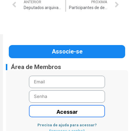
ANTERIOR
PRÓXIMA
Deputados arquivam PEC 37 e aprovam nova distribuição do FPE; royalties vão para o Senado
Participantes de debate no TCU defendem mudanças na Lei das Licitações
Associe-se
Área de Membros
Acessar
Precisa de ajuda para acessar?
Esqueceu a senha?