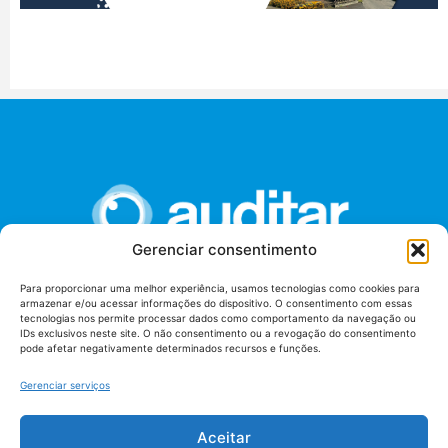
Gerenciar consentimento
Para proporcionar uma melhor experiência, usamos tecnologias como cookies para
armazenar e/ou acessar informações do dispositivo. O consentimento com essas
União dos Auditores Federais de Controle Externo -
tecnologias nos permite processar dados como comportamento da navegação ou
AUDITAR
IDs exclusivos neste site. O não consentimento ou a revogação do consentimento
pode afetar negativamente determinados recursos e funções.
Setor de Administração Federal Sul (SAF/Sul), Qd. 04, Lt. 01
Edifício Anexo II
Gerenciar serviços
Tribunal de Contas da União (TCU), Subsolo, Sala S04
Telefone: (61)3527-7292
Aceitar