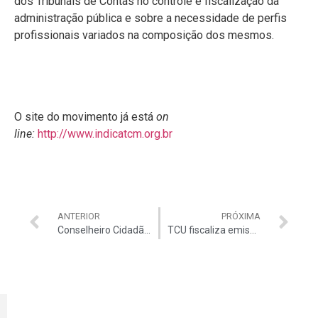
dos Tribunais de Contas no controle e fiscalização da
administração pública e sobre a necessidade de perfis
profissionais variados na composição dos mesmos.
O site do movimento já está
on
line:
http://www.indicatcm.org.br
ANTERIOR
PRÓXIMA
Conselheiro Cidadão no TCM ajudará controle da dívida
TCU fiscaliza emissão de certificados de entidades beneficentes de assistência social