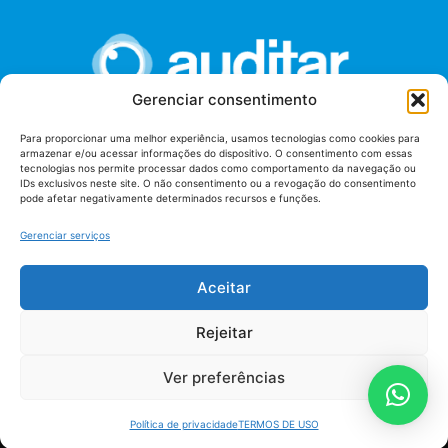
Gerenciar consentimento
Para proporcionar uma melhor experiência, usamos tecnologias como cookies para
armazenar e/ou acessar informações do dispositivo. O consentimento com essas
União dos Auditores Federais de Controle Externo -
tecnologias nos permite processar dados como comportamento da navegação ou
AUDITAR
IDs exclusivos neste site. O não consentimento ou a revogação do consentimento
pode afetar negativamente determinados recursos e funções.
Setor de Administração Federal Sul (SAF/Sul), Qd. 04, Lt. 01
Edifício Anexo II
Gerenciar serviços
Tribunal de Contas da União (TCU), Subsolo, Sala S04
Telefone: (61)3527-7292
Aceitar
Política de
Termos de uso
privacidade
Rejeitar
Ver preferências
Política de privacidade
TERMOS DE USO
AUDITAR todos os direitos reservados - 2026 |
Fábrica de Código