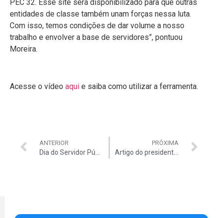
PEC 32. Esse site será disponibilizado para que outras
entidades de classe também unam forças nessa luta.
Com isso, temos condições de dar volume a nosso
trabalho e envolver a base de servidores”, pontuou
Moreira.
Acesse o vídeo
aqui
e saiba como utilizar a ferramenta.
ANTERIOR
PRÓXIMA
Dia do Servidor Público – o que temos a comemorar?
Artigo do presidente da Auditar em defesa dos servidores é destaque no Estadão, Correio Braziliense e Jornal de Brasília