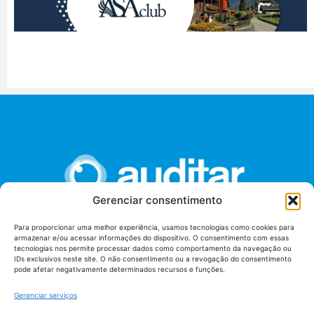
Gerenciar consentimento
Para proporcionar uma melhor experiência, usamos tecnologias como cookies para
armazenar e/ou acessar informações do dispositivo. O consentimento com essas
União dos Auditores Federais de Controle Externo -
tecnologias nos permite processar dados como comportamento da navegação ou
AUDITAR
IDs exclusivos neste site. O não consentimento ou a revogação do consentimento
pode afetar negativamente determinados recursos e funções.
Setor de Administração Federal Sul (SAF/Sul), Qd. 04, Lt. 01
Edifício Anexo II
Gerenciar serviços
Tribunal de Contas da União (TCU), Subsolo, Sala S04
Telefone: (61)3527-7292