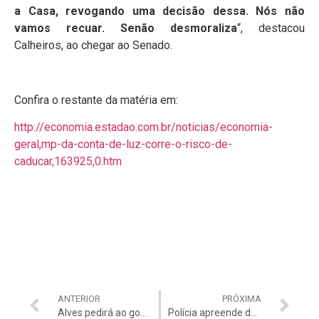
a Casa, revogando uma decisão dessa. Nós não
vamos recuar. Senão desmoraliza
“, destacou
Calheiros, ao chegar ao Senado.
Confira o restante da matéria em:
http://economia.estadao.com.br/noticias/economia-
geral,mp-da-conta-de-luz-corre-o-risco-de-
caducar,163925,0.htm
ANTERIOR
PRÓXIMA
Alves pedirá ao governo que retire urgência do Código de Mineração
Polícia apreende documentos e apura desvios na Fundação BB