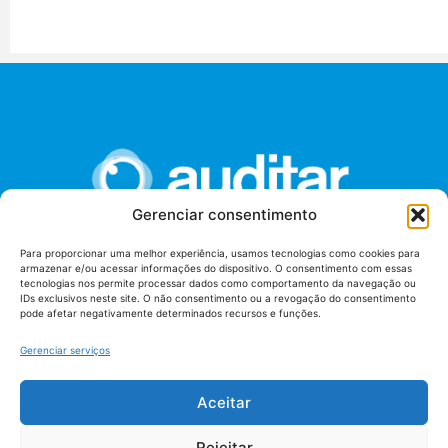
Gerenciar consentimento
Para proporcionar uma melhor experiência, usamos tecnologias como cookies para
armazenar e/ou acessar informações do dispositivo. O consentimento com essas
União dos Auditores Federais de Controle Externo -
tecnologias nos permite processar dados como comportamento da navegação ou
AUDITAR
IDs exclusivos neste site. O não consentimento ou a revogação do consentimento
pode afetar negativamente determinados recursos e funções.
Setor de Administração Federal Sul (SAF/Sul), Qd. 04, Lt. 01
Edifício Anexo II
Gerenciar serviços
Tribunal de Contas da União (TCU), Subsolo, Sala S04
Telefone: (61)3527-7292
Aceitar
Política de
Termos de uso
privacidade
Rejeitar