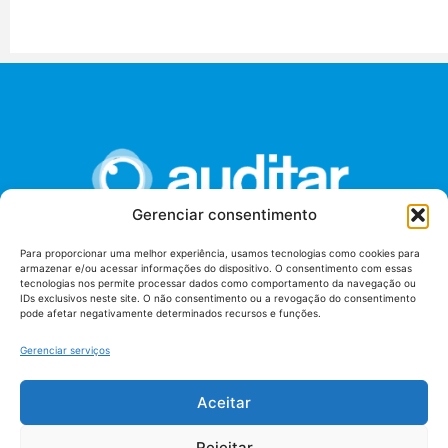
Gerenciar consentimento
Para proporcionar uma melhor experiência, usamos tecnologias como cookies para
armazenar e/ou acessar informações do dispositivo. O consentimento com essas
União dos Auditores Federais de Controle Externo -
tecnologias nos permite processar dados como comportamento da navegação ou
AUDITAR
IDs exclusivos neste site. O não consentimento ou a revogação do consentimento
pode afetar negativamente determinados recursos e funções.
Setor de Administração Federal Sul (SAF/Sul), Qd. 04, Lt. 01
Edifício Anexo II
Gerenciar serviços
Tribunal de Contas da União (TCU), Subsolo, Sala S04
Telefone: (61)3527-7292
Aceitar
Política de
Termos de uso
privacidade
Rejeitar