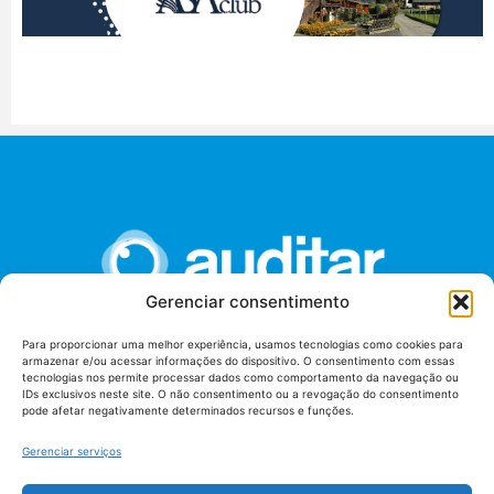
Gerenciar consentimento
Para proporcionar uma melhor experiência, usamos tecnologias como cookies para
armazenar e/ou acessar informações do dispositivo. O consentimento com essas
União dos Auditores Federais de Controle Externo -
tecnologias nos permite processar dados como comportamento da navegação ou
AUDITAR
IDs exclusivos neste site. O não consentimento ou a revogação do consentimento
pode afetar negativamente determinados recursos e funções.
Setor de Administração Federal Sul (SAF/Sul), Qd. 04, Lt. 01
Edifício Anexo II
Gerenciar serviços
Tribunal de Contas da União (TCU), Subsolo, Sala S04
Telefone: (61)3527-7292