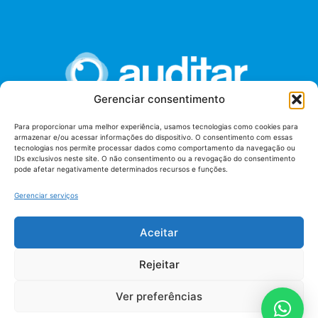
Gerenciar consentimento
Para proporcionar uma melhor experiência, usamos tecnologias como cookies para
armazenar e/ou acessar informações do dispositivo. O consentimento com essas
União dos Auditores Federais de Controle Externo -
tecnologias nos permite processar dados como comportamento da navegação ou
AUDITAR
IDs exclusivos neste site. O não consentimento ou a revogação do consentimento
pode afetar negativamente determinados recursos e funções.
Setor de Administração Federal Sul (SAF/Sul), Qd. 04, Lt. 01
Edifício Anexo II
Gerenciar serviços
Tribunal de Contas da União (TCU), Subsolo, Sala S04
Telefone: (61)3527-7292
Aceitar
Política de
Termos de uso
privacidade
Rejeitar
Ver preferências