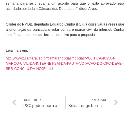
semana para se chegar a um acordo para que o texto aprovado seja
acordado por toda a Câmara dos Deputados”, disse Alves.
O líder do PMDB, deputado Eduardo Cunha (RJ), já disse várias vezes que
a orientação da bancada é votar contra o marco civil da internet. Cunha
também apresentou um texto alternativo para a proposta.
Leia mais em:
http://www2.camara.leg.br/camaranoticias/noticias/POLITICA/463504-
MARCO-CIVIL-DA-INTERNET-SAI-DA-PAUTA-VOTACAO-DO-CPC-DEVE-
SER-CONCLUIDA-HOJE.html
ANTERIOR
PRÓXIMA
PSC pode ir para a oposição
Bolsa reage bem: ações da Petrobrás em alta