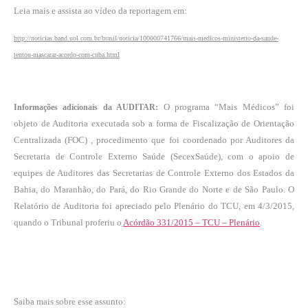
Leia mais e assista ao vídeo da reportagem em:
http://noticias.band.uol.com.br/brasil/noticia/100000741766/mais-medicos-ministerio-da-saude-
tentou-mascarar-acordo-com-cuba.html
O programa “Mais Médicos” foi
Informações adicionais da AUDITAR:
objeto de Auditoria executada sob a forma de Fiscalização de Orientação
Centralizada (FOC) , procedimento que foi coordenado por Auditores da
Secretaria de Controle Externo Saúde (SecexSaúde), com o apoio de
equipes de Auditores das Secretarias de Controle Externo dos Estados da
Bahia, do Maranhão, do Pará, do Rio Grande do Norte e de São Paulo. O
Relatório de Auditoria foi apreciado pelo Plenário do TCU, em 4/3/2015,
quando o Tribunal proferiu o
Acórdão 331/2015 – TCU – Plenário
.
Saiba mais sobre esse assunto: