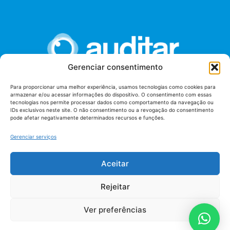
Gerenciar consentimento
Para proporcionar uma melhor experiência, usamos tecnologias como cookies para
armazenar e/ou acessar informações do dispositivo. O consentimento com essas
União dos Auditores Federais de Controle Externo -
tecnologias nos permite processar dados como comportamento da navegação ou
AUDITAR
IDs exclusivos neste site. O não consentimento ou a revogação do consentimento
pode afetar negativamente determinados recursos e funções.
Setor de Administração Federal Sul (SAF/Sul), Qd. 04, Lt. 01
Edifício Anexo II
Gerenciar serviços
Tribunal de Contas da União (TCU), Subsolo, Sala S04
Telefone: (61)3527-7292
Aceitar
Política de
Termos de uso
privacidade
Rejeitar
Ver preferências