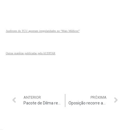
Auditores do TCU apontam irregularidades no “Mais Médicos”
Outras matérias publicadas pela AUDITAR
ANTERIOR
PRÓXIMA
Pacote de Dilma reduz multas
Oposição recorre ao STF para investigar Dilma