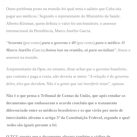
Outro problema posto na reunião foi qual seria o salário que Cuba iria
pagar aos médicos./ Segundo o representante do Ministério da Saúde,
Alberto Kleiman, quem definiu o valor foi um brasileiro, o assessor
internacional da Presidência, Marco Aurélio Garcia.
“
Sessenta
(por cento)
para o governo e 40
(por cento)
para o médico. O
Marco Aurélio
(Garcia)
botou isso na reunião, só para socializar
”, frisou o
assessor na reunião.
A representante da Opas, no entanto, disse achar que o governo brasileiro,
que contrata e paga a conta, não deveria se meter. “
A relação é do governo
deles, eles que decidem. Não é a gente que vai interferir nisso
”, opinou.
Não é o que pensa o Tribunal de Contas da União, que após estudar os
documentos que embasaram o acordo concluiu que o tratamento
diferenciado entre os médicos brasileiros e os que virão por meio de
intercâmbio afronta o artigo 5º da Constituição Federal, segundo o qual
todos são iguais perante a lei
.
O TCU aponta que o documento afronta também o código de