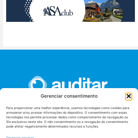
Gerenciar consentimento
Para proporcionar uma melhor experiência, usamos tecnologias como cookies para
armazenar e/ou acessar informações do dispositivo. O consentimento com essas
União dos Auditores Federais de Controle Externo -
tecnologias nos permite processar dados como comportamento da navegação ou
AUDITAR
IDs exclusivos neste site. O não consentimento ou a revogação do consentimento
pode afetar negativamente determinados recursos e funções.
Setor de Administração Federal Sul (SAF/Sul), Qd. 04, Lt. 01
Edifício Anexo II
Gerenciar serviços