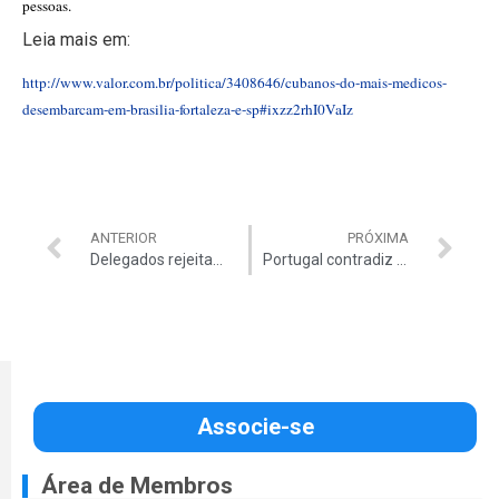
pessoas.
Leia mais em:
http://www.valor.com.br/politica/3408646/cubanos-do-mais-medicos-
desembarcam-em-brasilia-fortaleza-e-sp#ixzz2rhI0VaIz
ANTERIOR
PRÓXIMA
Delegados rejeitam quebra de hierarquia na PF
Portugal contradiz versão oficial sobre rolezinho
Associe-se
Área de Membros