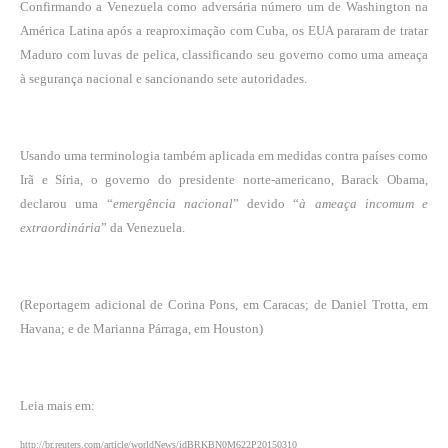
Confirmando a Venezuela como adversária número um de Washington na
América Latina após a reaproximação com Cuba, os EUA pararam de tratar
Maduro com luvas de pelica, classificando seu governo como uma ameaça
à segurança nacional e sancionando sete autoridades.
Usando uma terminologia também aplicada em medidas contra países como
Irã e Síria, o governo do presidente norte-americano, Barack Obama,
declarou uma “
emergência nacional
” devido “
à ameaça incomum e
extraordinária
” da Venezuela.
(Reportagem adicional de Corina Pons, em Caracas; de Daniel Trotta, em
Havana; e de Marianna Párraga, em Houston)
Leia mais em:
http://br.reuters.com/article/worldNews/idBRKBN0M622P20150310