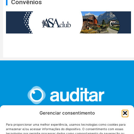
Convênios
Gerenciar consentimento
União dos Auditores Federais de Controle Externo -
Para proporcionar uma melhor experiência, usamos tecnologias como cookies para
AUDITAR
armazenar e/ou acessar informações do dispositivo. O consentimento com essas
tecnologias nos permite processar dados como comportamento da navegação ou