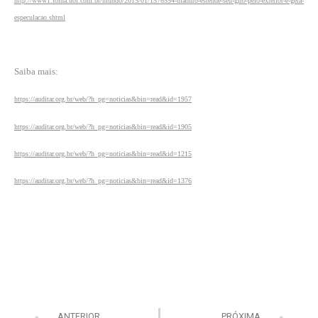
http://www1.folha.uol.com.br/mundo/2015/01/1576554-maduro-estende-seu-giro-pelo-exterior-e-gera-
especulacao.shtml
Saiba mais:
https://auditar.org.br/web/?h_pg=noticias&bin=read&id=1957
https://auditar.org.br/web/?h_pg=noticias&bin=read&id=1905
https://auditar.org.br/web/?h_pg=noticias&bin=read&id=1215
https://auditar.org.br/web/?h_pg=noticias&bin=read&id=1376
ANTERIOR
PRÓXIMA