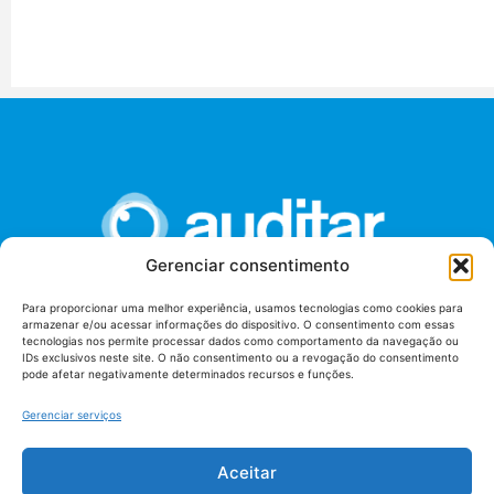
Gerenciar consentimento
Para proporcionar uma melhor experiência, usamos tecnologias como cookies para
armazenar e/ou acessar informações do dispositivo. O consentimento com essas
União dos Auditores Federais de Controle Externo -
tecnologias nos permite processar dados como comportamento da navegação ou
AUDITAR
IDs exclusivos neste site. O não consentimento ou a revogação do consentimento
pode afetar negativamente determinados recursos e funções.
Setor de Administração Federal Sul (SAF/Sul), Qd. 04, Lt. 01
Edifício Anexo II
Gerenciar serviços
Tribunal de Contas da União (TCU), Subsolo, Sala S04
Telefone: (61)3527-7292
Aceitar
Política de