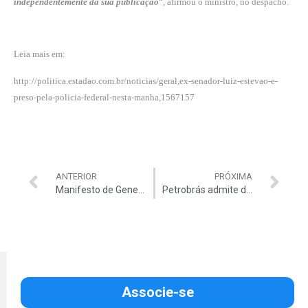
independentemente da sua publicação
“, afirmou o ministro, no despacho.
Leia mais em:
http://politica.estadao.com.br/noticias/geral,ex-senador-luiz-estevao-e-
preso-pela-policia-federal-nesta-manha,1567157
ANTERIOR
PRÓXIMA
Manifesto de Generais critica Ministro da Defesa
Petrobrás admite desvio milionário em ano eleitoral
Associe-se