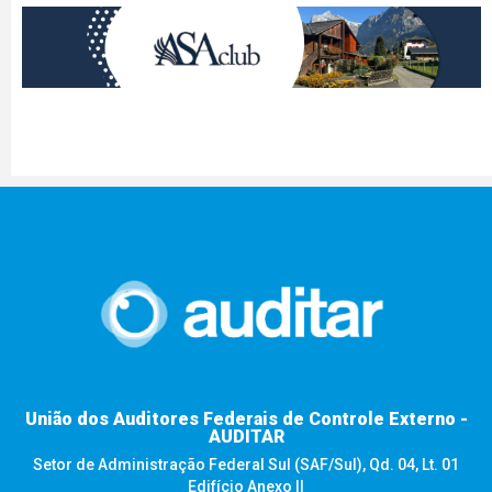
União dos Auditores Federais de Controle Externo -
AUDITAR
Setor de Administração Federal Sul (SAF/Sul), Qd. 04, Lt. 01
Edifício Anexo II