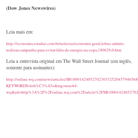
(Dow Jones Newswires)
Leia mais em:
http://economia.estadao.com.br/noticias/economia-geral,lobao-admite-
realizar-campanha-para-evitar-falta-de-energia-na-copa,180629,0.htm
Leia a entrevista original em The Wall Street Journal (em inglês,
somente para assinantes):
http://online.wsj.com/news/articles/SB100014240527023033252045794656
KEYWORDS=lob%C3%A3o&mg=reno64-
wsj&url=http%3A%2F%2Fonline.wsj.com%2Farticle%2FSB1000142405