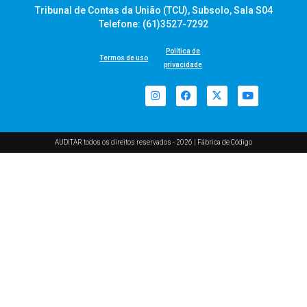
Tribunal de Contas da União (TCU), Subsolo, Sala S04
Telefone: (61)3527-7292
Política de
Termos de uso
privacidade
AUDITAR todos os direitos reservados - 2026 |
Fábrica de Código