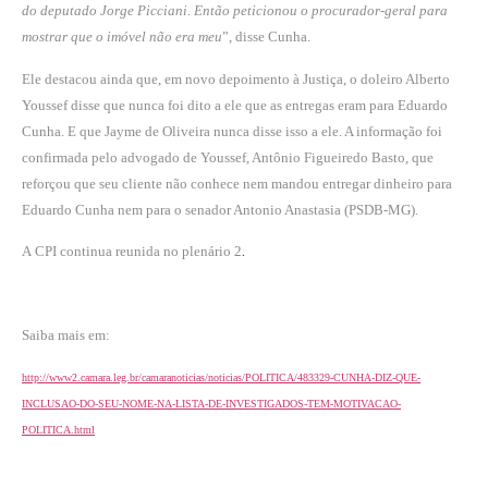
do deputado Jorge Picciani. Então peticionou o procurador-geral para
mostrar que o imóvel não era meu
”, disse Cunha.
Ele destacou ainda que, em novo depoimento à Justiça, o doleiro Alberto
Youssef disse que nunca foi dito a ele que as entregas eram para Eduardo
Cunha. E que Jayme de Oliveira nunca disse isso a ele. A informação foi
confirmada pelo advogado de Youssef, Antônio Figueiredo Basto, que
reforçou que seu cliente não conhece nem mandou entregar dinheiro para
Eduardo Cunha nem para o senador Antonio Anastasia (PSDB-MG).
.
A CPI continua reunida no plenário 2
Saiba mais em:
http://www2.camara.leg.br/camaranoticias/noticias/POLITICA/483329-CUNHA-DIZ-QUE-
INCLUSAO-DO-SEU-NOME-NA-LISTA-DE-INVESTIGADOS-TEM-MOTIVACAO-
POLITICA.html