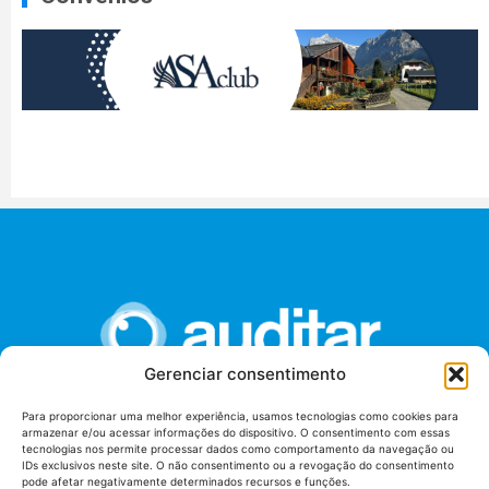
Gerenciar consentimento
Para proporcionar uma melhor experiência, usamos tecnologias como cookies para
armazenar e/ou acessar informações do dispositivo. O consentimento com essas
União dos Auditores Federais de Controle Externo -
tecnologias nos permite processar dados como comportamento da navegação ou
AUDITAR
IDs exclusivos neste site. O não consentimento ou a revogação do consentimento
pode afetar negativamente determinados recursos e funções.
Setor de Administração Federal Sul (SAF/Sul), Qd. 04, Lt. 01