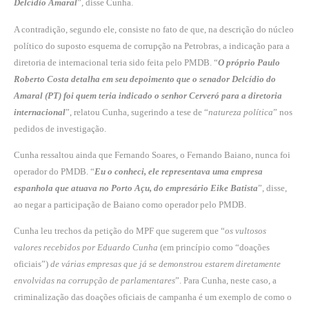
Delcídio Amaral
”, disse Cunha.
A contradição, segundo ele, consiste no fato de que, na descrição do núcleo
político do suposto esquema de corrupção na Petrobras, a indicação para a
diretoria de internacional teria sido feita pelo PMDB. “
O próprio Paulo
Roberto Costa detalha em seu depoimento que o senador Delcídio do
Amaral (PT) foi quem teria indicado o senhor Cerveró para a diretoria
internacional
”, relatou Cunha, sugerindo a tese de “
natureza política
” nos
pedidos de investigação.
Cunha ressaltou ainda que Fernando Soares, o Fernando Baiano, nunca foi
operador do PMDB. “
Eu o conheci, ele representava uma empresa
espanhola que atuava no Porto Açu, do empresário Eike Batista
”, disse,
ao negar a participação de Baiano como operador pelo PMDB.
Cunha leu trechos da petição do MPF que sugerem que “
os vultosos
valores recebidos por Eduardo Cunha
(em princípio como “doações
oficiais”)
de várias empresas que já se demonstrou estarem diretamente
envolvidas na corrupção de parlamentares
”. Para Cunha, neste caso, a
criminalização das doações oficiais de campanha é um exemplo de como o