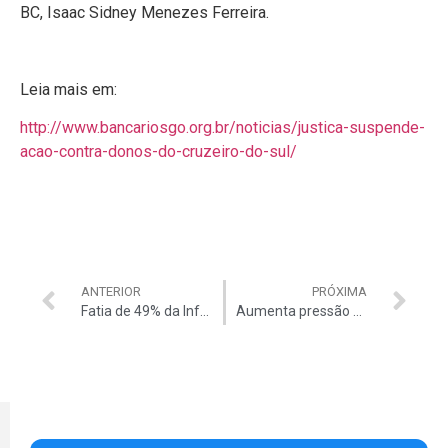
BC, Isaac Sidney Menezes Ferreira.
Leia mais em:
http://www.bancariosgo.org.br/noticias/justica-suspende-
acao-contra-donos-do-cruzeiro-do-sul/
ANTERIOR
PRÓXIMA
Fatia de 49% da Infraero será mantida
Aumenta pressão para alta de combustível