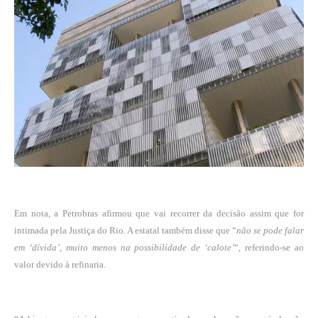
Em nota, a Petrobras afirmou que vai recorrer da decisão assim que for
intimada pela Justiça do Rio. A estatal também disse que “
não se pode falar
em ‘dívida’, muito menos na possibilidade de ‘calote’
“, referindo-se ao
valor devido à refinaria.