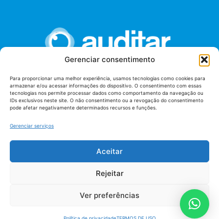
Gerenciar consentimento
Para proporcionar uma melhor experiência, usamos tecnologias como cookies para
armazenar e/ou acessar informações do dispositivo. O consentimento com essas
União dos Auditores Federais de Controle Externo -
tecnologias nos permite processar dados como comportamento da navegação ou
AUDITAR
IDs exclusivos neste site. O não consentimento ou a revogação do consentimento
pode afetar negativamente determinados recursos e funções.
Setor de Administração Federal Sul (SAF/Sul), Qd. 04, Lt. 01
Edifício Anexo II
Gerenciar serviços
Tribunal de Contas da União (TCU), Subsolo, Sala S04
Telefone: (61)3527-7292
Aceitar
Política de
Termos de uso
privacidade
Rejeitar
Ver preferências
Política de privacidade
TERMOS DE USO