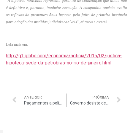
“
A hipoteca noticiada representa garantia de condenação que ainda não
é definitiva e, portanto, inadmite execução. A companhia também avalia
os reflexos do prematuro ônus imposto pelo juízo de primeira instância
para adoção das medidas judiciais cabíveis
“, afirmou a estatal.
Leia mais em:
http://g1.globo.com/economia/noticia/2015/02/justica-
hipoteca-sede-da-petrobras-no-rio-de-janeiro.html
ANTERIOR
PRÓXIMA
Pagamentos a políticos são a prova concreta
Governo desiste de usinas na Amazônia