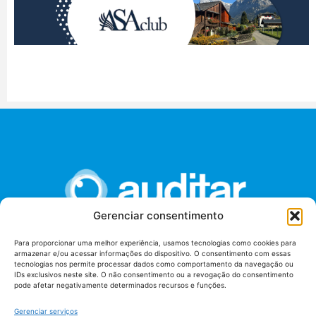
Gerenciar consentimento
Para proporcionar uma melhor experiência, usamos tecnologias como cookies para
armazenar e/ou acessar informações do dispositivo. O consentimento com essas
União dos Auditores Federais de Controle Externo -
tecnologias nos permite processar dados como comportamento da navegação ou
AUDITAR
IDs exclusivos neste site. O não consentimento ou a revogação do consentimento
pode afetar negativamente determinados recursos e funções.
Setor de Administração Federal Sul (SAF/Sul), Qd. 04, Lt. 01
Edifício Anexo II
Gerenciar serviços
Tribunal de Contas da União (TCU), Subsolo, Sala S04